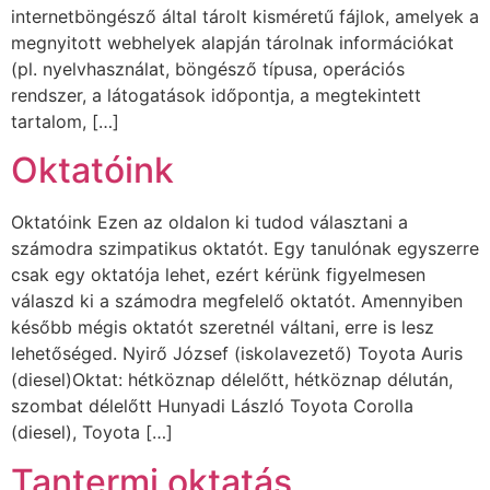
internetböngésző által tárolt kisméretű fájlok, amelyek a
megnyitott webhelyek alapján tárolnak információkat
(pl. nyelvhasználat, böngésző típusa, operációs
rendszer, a látogatások időpontja, a megtekintett
tartalom, […]
Oktatóink
Oktatóink Ezen az oldalon ki tudod választani a
számodra szimpatikus oktatót. Egy tanulónak egyszerre
csak egy oktatója lehet, ezért kérünk figyelmesen
válaszd ki a számodra megfelelő oktatót. Amennyiben
később mégis oktatót szeretnél váltani, erre is lesz
lehetőséged. Nyirő József (iskolavezető) Toyota Auris
(diesel)Oktat: hétköznap délelőtt, hétköznap délután,
szombat délelőtt Hunyadi László Toyota Corolla
(diesel), Toyota […]
Tantermi oktatás