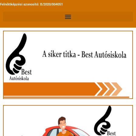
Felnőttképzési azonosító: B/2020/004051