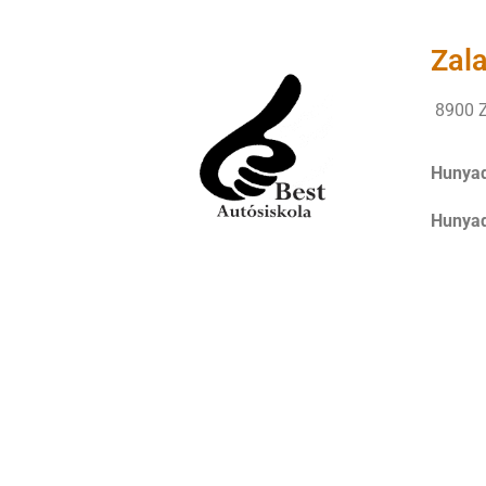
Zal
8900 Z
Hunyad
Hunyad