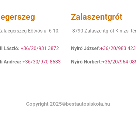
aegerszeg
Zalaszentgrót
alaegerszeg Eötvös u. 6-10.
8790 Zalaszentgrót Kinizsi tér
i László:
+36/20/931 3872
Nyirő József:
+36/20/983 423
i Andrea:
+36/30/970 8683
Nyirő Norbert:
+36/20/964 08
Copyright 2025©bestautosiskola.hu