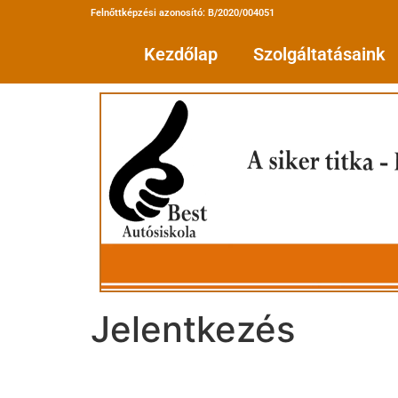
Felnőttképzési azonosító: B/2020/004051
Kezdőlap
Szolgáltatásaink
Jelentkezés