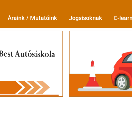
Áraink / Mutatóink
Jogsisoknak
E-lear