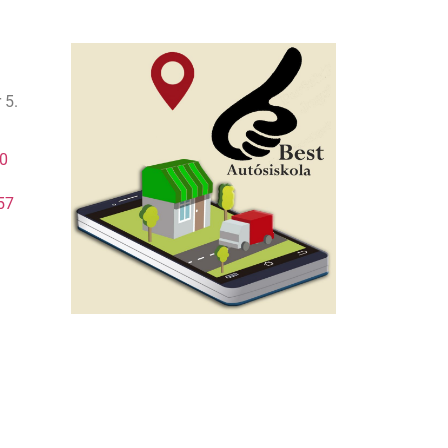
 5.
0
57